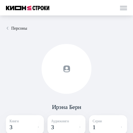
Персоны
Ирэна Берн
Книги
Аудиокниги
Серии
3
3
1