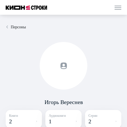
Персоны
Игорь Вереснев
Книги
Аудиокниги
Серии
2
1
2