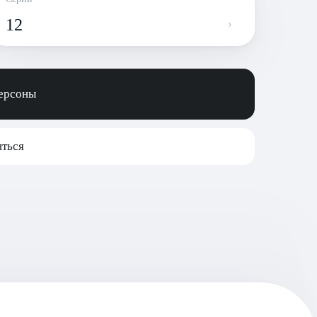
12
персоны
ться