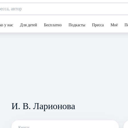
ко у нас
Для детей
Бесплатно
Подкасты
Пресса
Моё
П
И. В. Ларионова
Книги