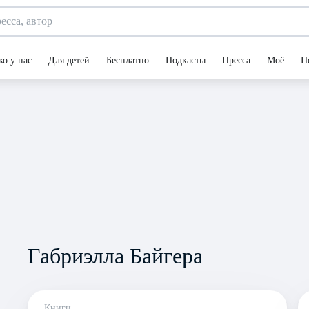
ко у нас
Для детей
Бесплатно
Подкасты
Пресса
Моё
П
Габриэлла Байгера
Книги