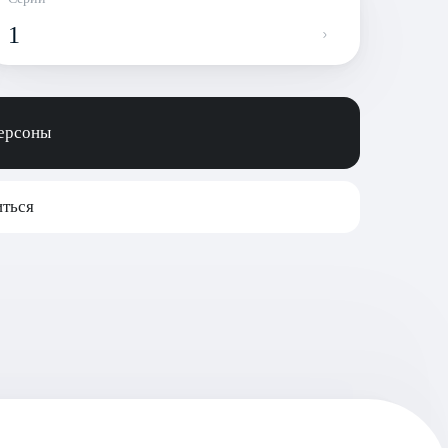
1
персоны
ться