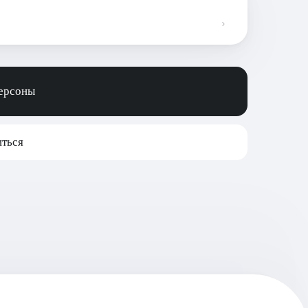
персоны
ться