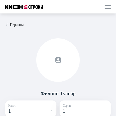
Персоны
Филипп Туанар
Книги
Серии
1
1