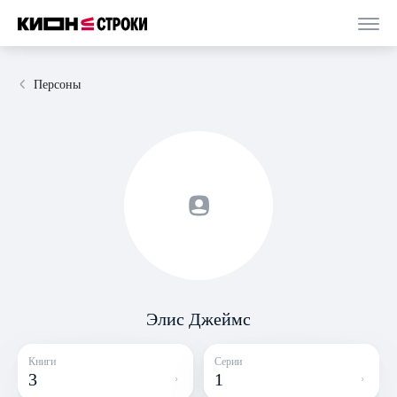
Персоны
Элис Джеймс
Книги
Серии
3
1