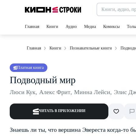
Главная
Книги
Аудио
Медиа
Комиксы
Толь
Подвод
Главная
Книги
Познавательные книги
Платная книга
Подводный мир
Люси Кук
,
Алекс Фрит
,
Минна Лейси
,
Элис Д
ЧИТАТЬ В ПРИЛОЖЕНИИ
Знаешь ли ты, что вершина Эвереста когда-то б