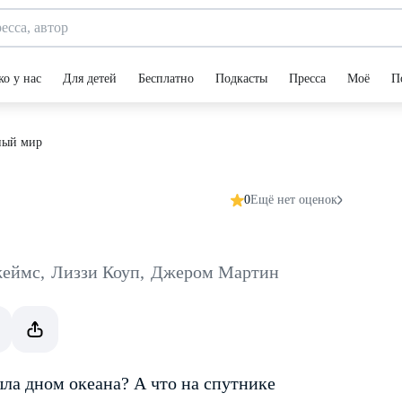
ко у нас
Для детей
Бесплатно
Подкасты
Пресса
Моё
П
ный мир
0
Ещё нет оценок
жеймс
,
Лиззи Коуп
,
Джером Мартин
ыла дном океана? А что на спутнике