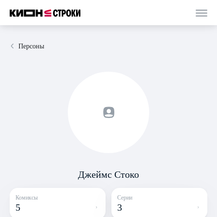
Персоны
Джеймс Стоко
Комиксы
Серии
5
3