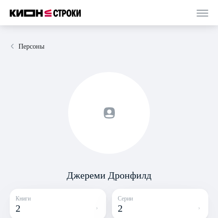
Персоны
Джереми Дронфилд
Книги
Серии
2
2