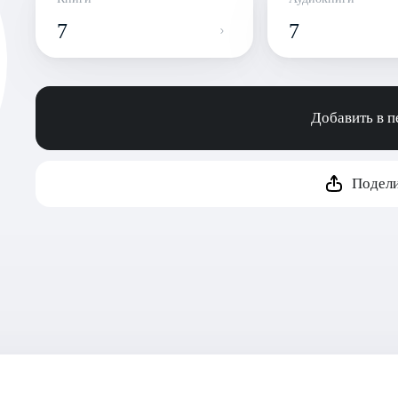
7
7
Добавить в 
Подели