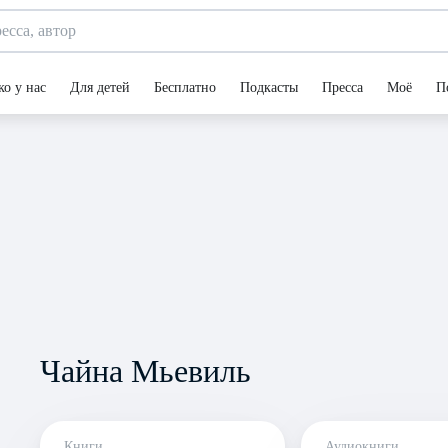
ко у нас
Для детей
Бесплатно
Подкасты
Пресса
Моё
П
Чайна Мьевиль
Книги
Аудиокниги