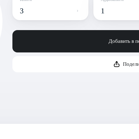
3
1
Добавить в 
Подели