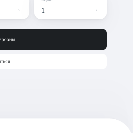
1
персоны
ться