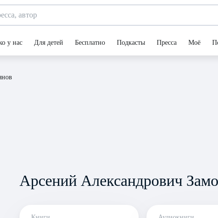
ко у нас
Для детей
Бесплатно
Подкасты
Пресса
Моё
П
янов
Арсений Александрович Замо
Книги
Аудиокниги