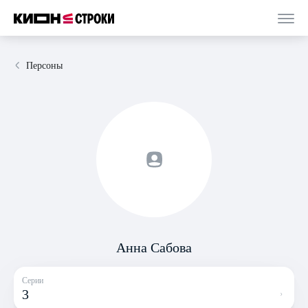
Персоны
Анна Сабова
Серии
3