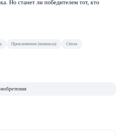
а. Но станет ли победителем тот, кто
а
Приключения (комиксы)
Сёнэн
риобретения