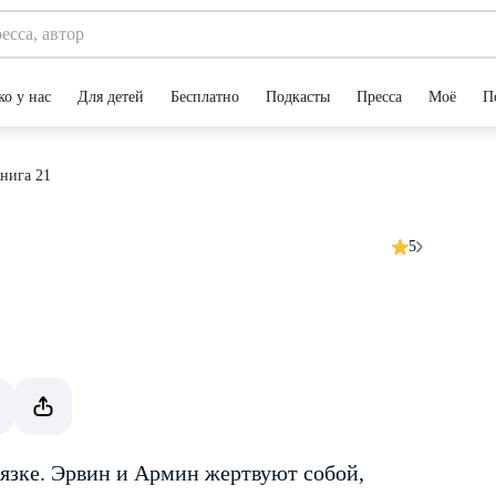
ко у нас
Для детей
Бесплатно
Подкасты
Пресса
Моё
П
Книга 21
5
вязке. Эрвин и Армин жертвуют собой,