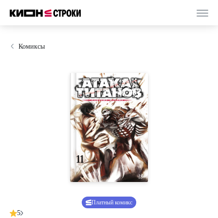
Комиксы
Платный комикс
5