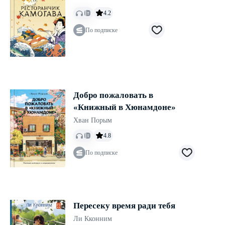
4.2
По подписке
Добро пожаловать в
«Книжный в Хюнамдоне»
Хван Порым
4.8
По подписке
Пересеку время ради тебя
Ли Кконним