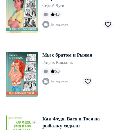
Сергей Чуев
4.0
По подписке
Мы с братом и Рыжая
Генрих Книжник
5.0
По подписке
Как Федя, Вася и Тося на
рыбалку ходили