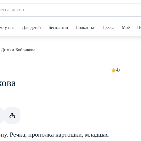
ко у нас
Для детей
Бесплатно
Подкасты
Пресса
Моё
П
о Димки Бобрикова
4
кова
ону. Речка, прополка картошки, младшая