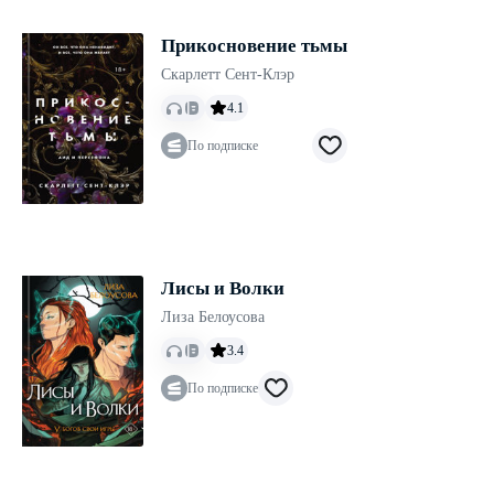
Прикосновение тьмы
Скарлетт Сент-Клэр
4.1
По подписке
Лисы и Волки
Лиза Белоусова
3.4
По подписке