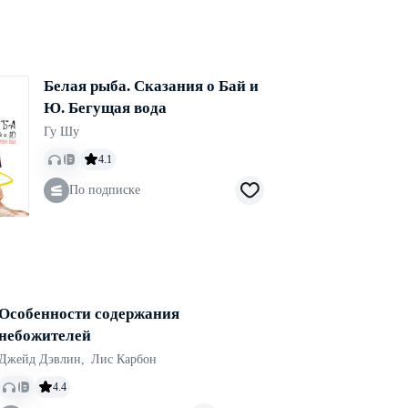
Белая рыба. Сказания о Бай и
Ю. Бегущая вода
Гу Шу
4.1
По подписке
Особенности содержания
небожителей
Джейд Дэвлин
,
Лис Карбон
4.4