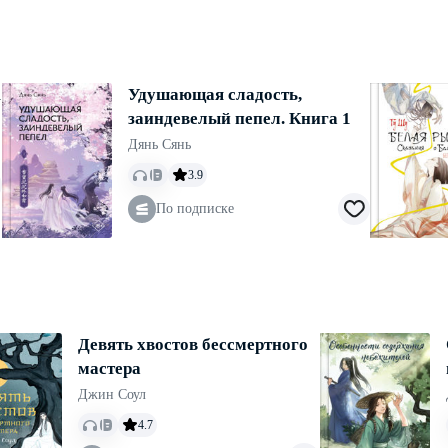
1
Удушающая сладость,
заиндевелый пепел. Книга 1
Дянь Сянь
3.9
По подписке
Девять хвостов бессмертного
мастера
Джин Соул
4.7