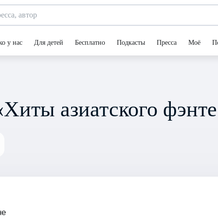
ко у нас
Для детей
Бесплатно
Подкасты
Пресса
Моё
П
«Хиты азиатского фэнте
не