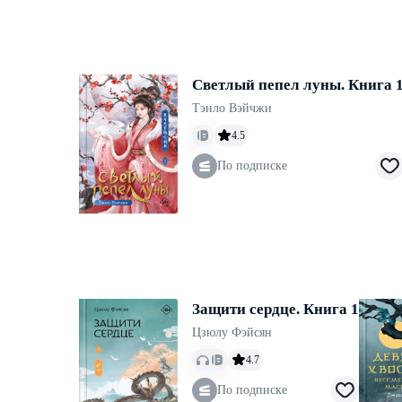
Светлый пепел луны. Книга 
Тэнло Вэйчжи
4.5
По подписке
Защити сердце. Книга 1
Цзюлу Фэйсян
4.7
По подписке