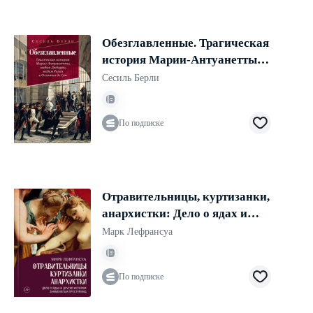
Обезглавленные. Трагическая
история Марии-Антуанетты,
мадам Дюбарри, мадам Ролан
Сесиль Берли
и Олимпии де Гуж
По подписке
Отравительницы, куртизанки,
анархистки: Дело о ядах и
другие истории знаменитых
Марк Лефрансуа
преступниц
По подписке