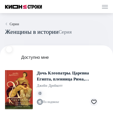
Серии
Женщины в истории
Серия
Доступно мне
Дочь Клеопатры. Царевна
Египта, пленница Рима,
царица Африки
Джейн Дрейкотт
По подписке