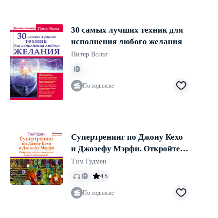
30 самых лучших техник для
исполнения любого желания
Питер Вольт
По подписке
Супертренинг по Джону Кехо
и Джозефу Мэрфи. Откройте
сверхвозможности вашего
Тим Гудмен
подсознания!
4.5
По подписке