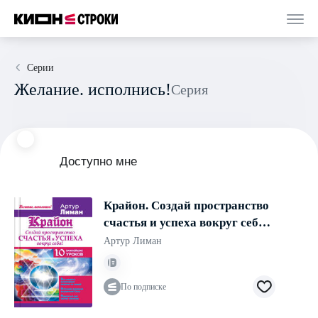
Серии
Желание. исполнись!
Серия
Доступно мне
Крайон. Создай пространство
счастья и успеха вокруг себя!
10 важнейших уроков
Артур Лиман
По подписке