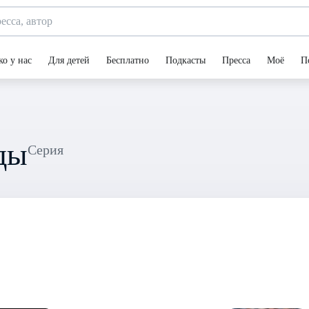
ко у нас
Для детей
Бесплатно
Подкасты
Пресса
Моё
П
ды
Серия