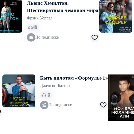
Льюис Хэмилтон.
Шестикратный чемпион мира
Фрэнк Уоррэл
По подписке
Быть пилотом «Формулы-1»
Дженсон Баттон
По подписке