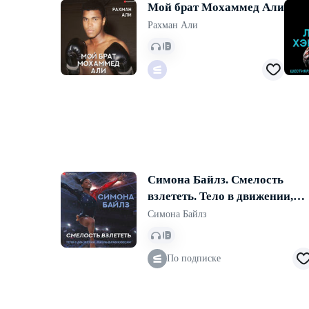
Мой брат Мохаммед Али
Рахман Али
Симона Байлз. Смелость
взлететь. Тело в движении,
жизнь в равновесии
Симона Байлз
По подписке