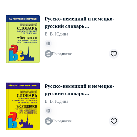
Русско-немецкий и немецко-
русский словарь
словосочетаний с предлогами
Е. В. Юдина
По подписке
Русско-немецкий и немецко-
русский словарь
словосочетаний с
Е. В. Юдина
прилагательными и
причастиями
По подписке