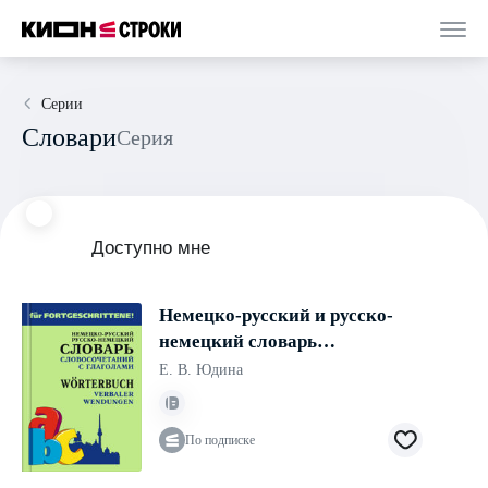
Серии
Словари
Серия
Доступно мне
Немецко-русский и русско-
немецкий словарь
словосочетаний с глаголами
Е. В. Юдина
По подписке