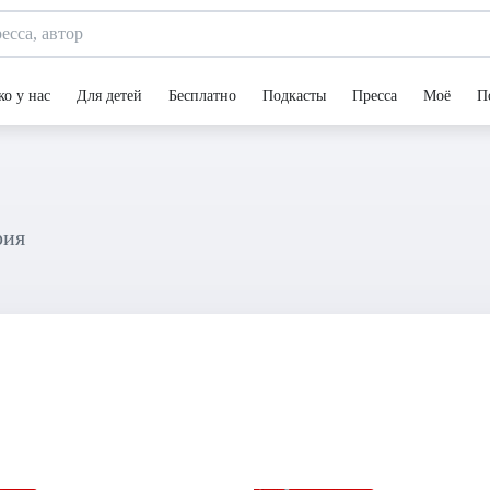
ко у нас
Для детей
Бесплатно
Подкасты
Пресса
Моё
П
рия