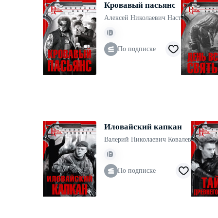
Кровавый пасьянс
Алексей Николаевич Наст
По подписке
Иловайский капкан
Валерий Николаевич Ковалев
По подписке