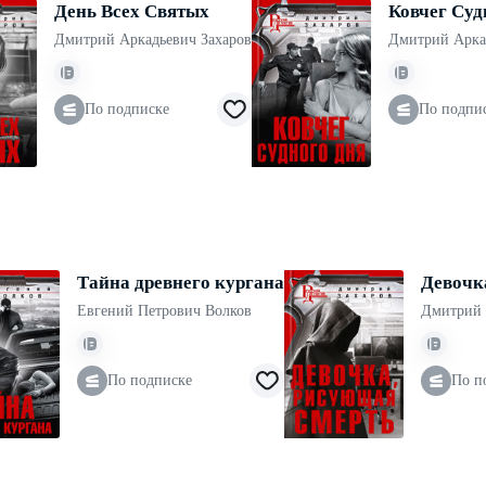
День Всех Святых
Ковчег Суд
Дмитрий Аркадьевич Захаров
Дмитрий Арка
По подписке
По подпи
Тайна древнего кургана
Девочк
Евгений Петрович Волков
Дмитрий 
По подписке
По п