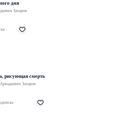
ного дня
дьевич Захаров
ске
а, рисующая смерть
Аркадьевич Захаров
одписке