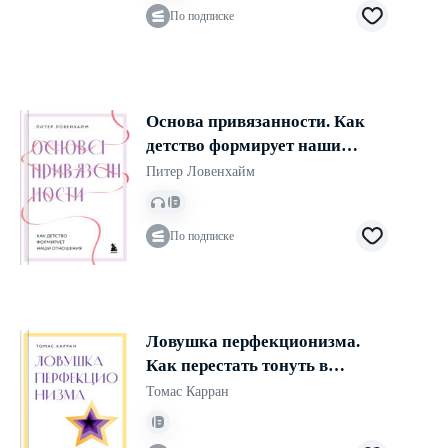
По подписке
Основа привязанности. Как
детство формирует наши
отношения
Питер Ловенхайм
По подписке
Ловушка перфекционизма.
Как перестать тонуть в
недовольстве собой, принять и
Томас Карран
полюбить себя