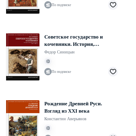
По подписке
Советское государство и
кочевники. История,
политика, население. 1917—
Федор Синицын
1991
По подписке
Рождение Древней Руси.
Взгляд из XXI века
Константин Аверьянов