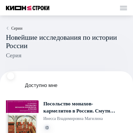
Серии
Новейшие исследования по истории
России
Серия
Доступно мне
Посольство монахов-
кармелитов в России. Смутное
время глазами иностранцев.
Инесса Владимировна Магилина
1604–1612 гг.