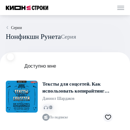
Серии
Нонфикшн Рунета
Серия
Доступно мне
Тексты для соцсетей. Как
использовать копирайтинг
для продажи товаров, услуг
Даниил Шардаков
или идей
По подписке