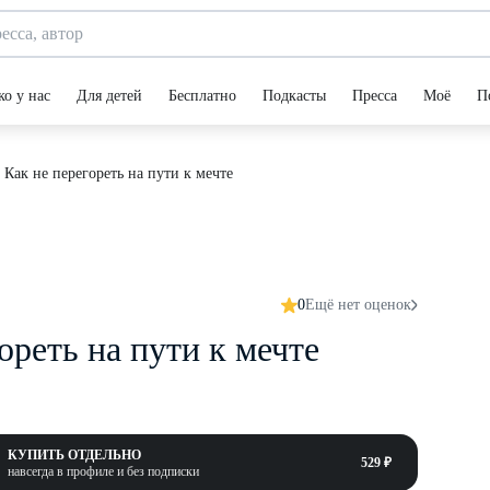
ко у нас
Для детей
Бесплатно
Подкасты
Пресса
Моё
П
. Как не перегореть на пути к мечте
0
Ещё нет оценок
гореть на пути к мечте
КУПИТЬ ОТДЕЛЬНО
529 ₽
навсегда в профиле и без подписки