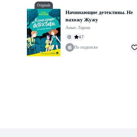
Originals
Начинающие детективы. Не
нахожу Жужу
Аньес Ларош
4.7
По подписке