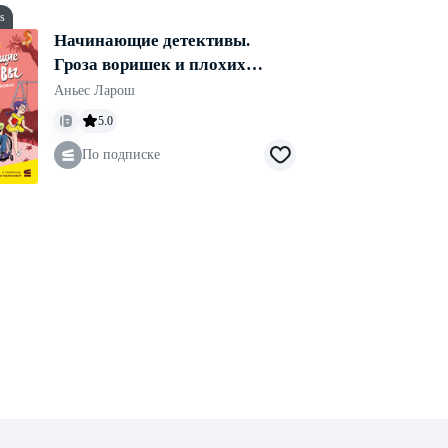
ls
Начинающие детективы.
Гроза воришек и плохих
мальчишек
Аньес Ларош
5.0
По подписке