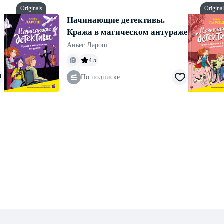
Originals
Origina
Начинающие детективы.
Кража в магическом антураже
Аньес Ларош
4.5
По подписке