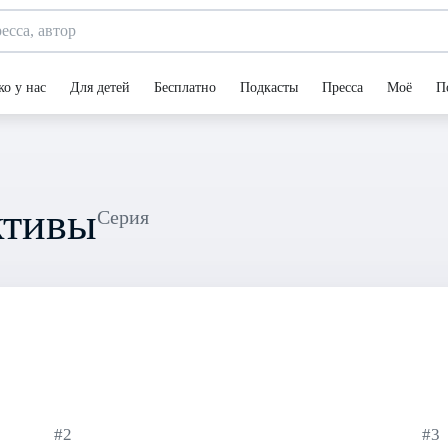
ко у нас
Для детей
Бесплатно
Подкасты
Пресса
Моё
П
ктивы
Серия
#2
#3