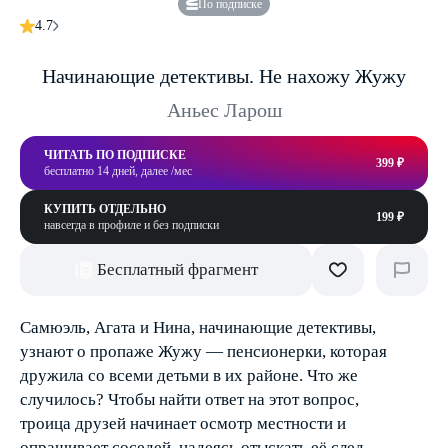
По подписке
4.7
Начинающие детективы. Не нахожу Жужу
Аньес Ларош
ЧИТАТЬ ПО ПОДПИСКЕ
399 ₽
бесплатно 14 дней, далее /мес
КУПИТЬ ОТДЕЛЬНО
199 ₽
навсегда в профиле и без подписки
Бесплатный фрагмент
Самюэль, Агата и Нина, начинающие детективы,
узнают о пропаже Жужу — пенсионерки, которая
дружила со всеми детьми в их районе. Что же
случилось? Чтобы найти ответ на этот вопрос,
троица друзей начинает осмотр местности и
опрашивает соседей, надеясь отыскать её след.