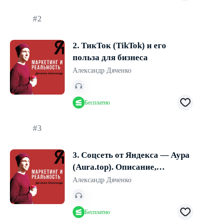
#2
2. ТикТок (TikTok) и его
польза для бизнеса
Александр Дяченко
Бесплатно
#3
3. Соцсеть от Яндекса — Аура
(Aura.top). Описание,
особенности, польза
Александр Дяченко
Бесплатно