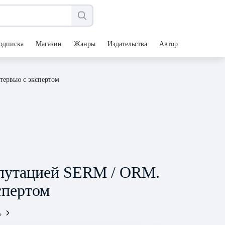
одписка
Магазин
Жанры
Издательства
Авторы
тервью с экспертом
репутацией SERM / ORM.
спертом
ь