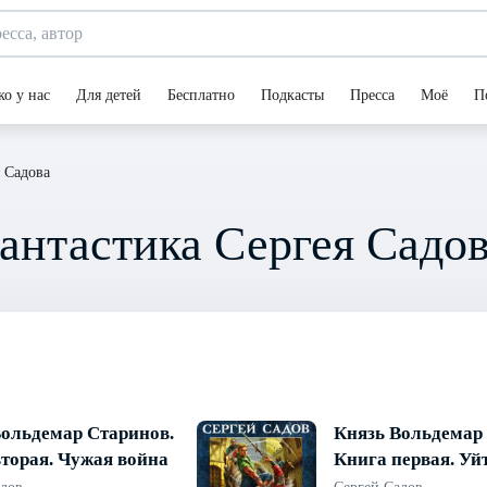
ко у нас
Для детей
Бесплатно
Подкасты
Пресса
Моё
П
 Садова
антастика Сергея Садо
Вольдемар Старинов.
Князь Вольдемар
торая. Чужая война
Книга первая. Уй
выжить