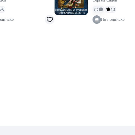
адов
Сергей Садов
5.0
4.3
одписке
По подписке