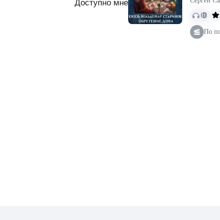
Сергей С
Доступно мне
По п