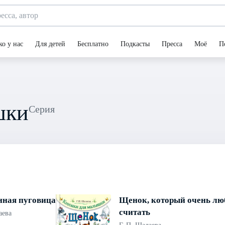
ко у нас
Для детей
Бесплатно
Подкасты
Пресса
Моё
П
шки
Серия
нная пуговица
Щенок, который очень лю
считать
аева