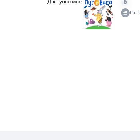
Доступно мне
По п