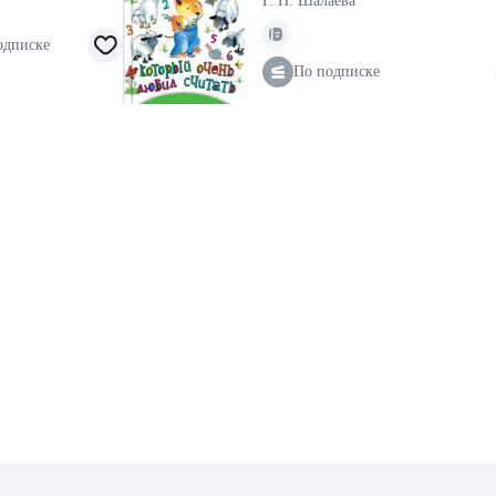
Г. П. Шалаева
одписке
По подписке