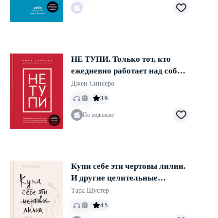
НЕ ТУПИ. Только тот, кто
ежедневно работает над собой,
живет жизнью мечты
Джен Синсеро
3.9
По подписке
Купи себе эти чертовы лилии.
И другие целительные
ритуалы для настройки своей
Тара Шустер
жизни
4.5