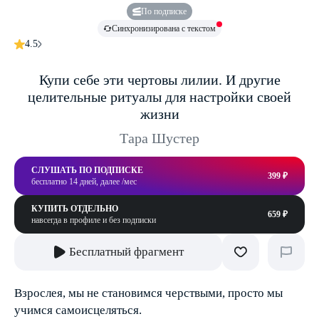
По подписке
Синхронизирована с текстом
4.5
Купи себе эти чертовы лилии. И другие
целительные ритуалы для настройки своей
жизни
Тара Шустер
СЛУШАТЬ ПО ПОДПИСКЕ
399 ₽
бесплатно 14 дней, далее /мес
КУПИТЬ ОТДЕЛЬНО
659 ₽
навсегда в профиле и без подписки
Бесплатный фрагмент
Взрослея, мы не становимся черствыми, просто мы
учимся самоисцеляться.