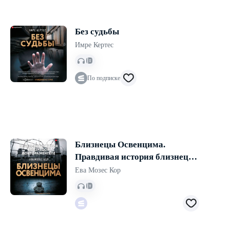
Без судьбы
Имре Кертес
По подписке
Близнецы Освенцима.
Правдивая история близнецов
доктора Менгеле
Ева Мозес Кор