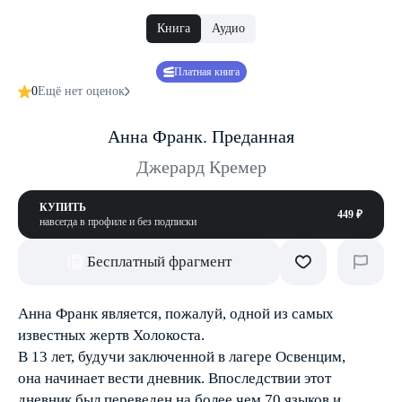
Книга
Аудио
Платная книга
0
Ещё нет оценок
Анна Франк. Преданная
Джерард Кремер
КУПИТЬ
449 ₽
навсегда в профиле и без подписки
Бесплатный фрагмент
Анна Франк является, пожалуй, одной из самых
известных жертв Холокоста.
В 13 лет, будучи заключенной в лагере Освенцим,
она начинает вести дневник. Впоследствии этот
дневник был переведен на более чем 70 языков и