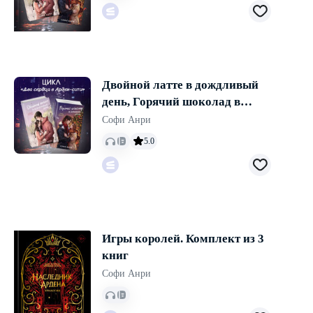
Двойной латте в дождливый
день, Горячий шоколад в
зимнюю ночь. Комплект из 2
Софи Анри
книг
5.0
Игры королей. Комплект из 3
книг
Софи Анри