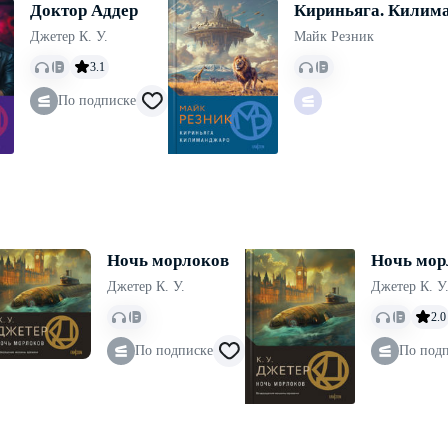
Доктор Аддер
Кириньяга. Килим
Джетер К. У.
Майк Резник
3.1
По подписке
Ночь морлоков
Ночь мор
Джетер К. У.
Джетер К. У
2.0
По подписке
По под