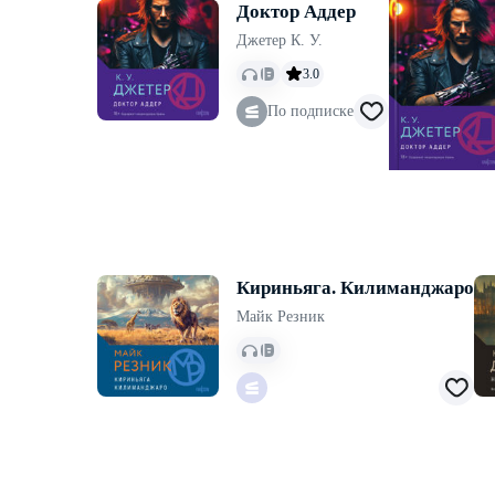
Доктор Аддер
Джетер К. У.
3.0
По подписке
Кириньяга. Килиманджаро
Майк Резник