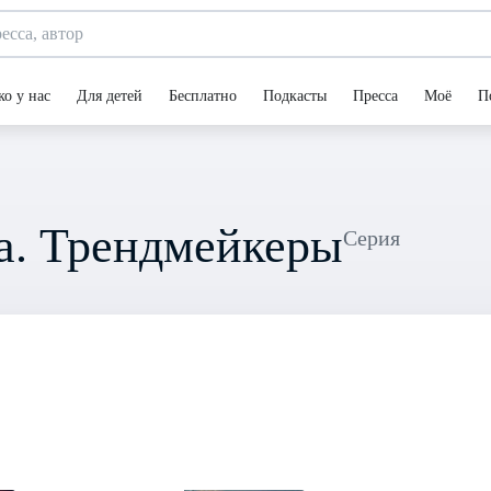
ко у нас
Для детей
Бесплатно
Подкасты
Пресса
Моё
П
а. Трендмейкеры
Серия