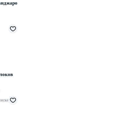
анджаро
локов
.
писке