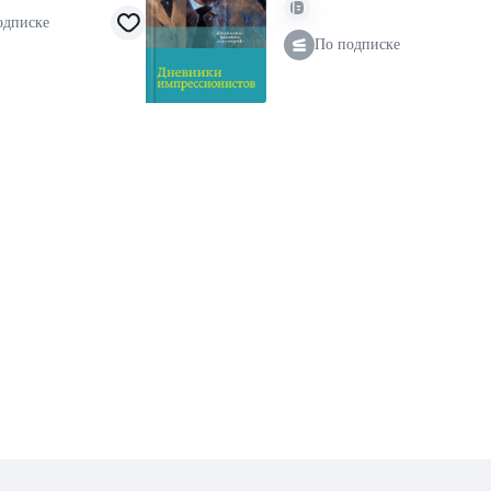
одписке
По подписке