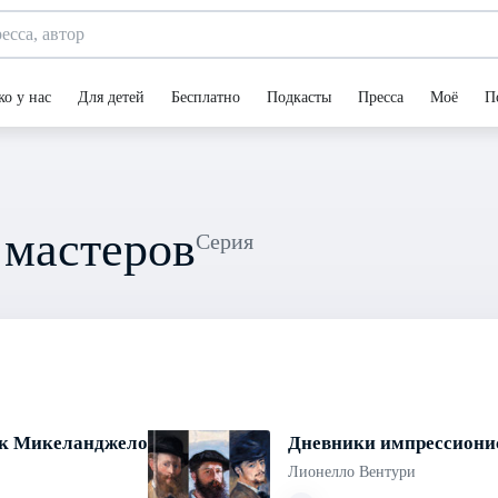
ко у нас
Для детей
Бесплатно
Подкасты
Пресса
Моё
П
 мастеров
Серия
к Микеланджело
Дневники импрессиони
Лионелло Вентури