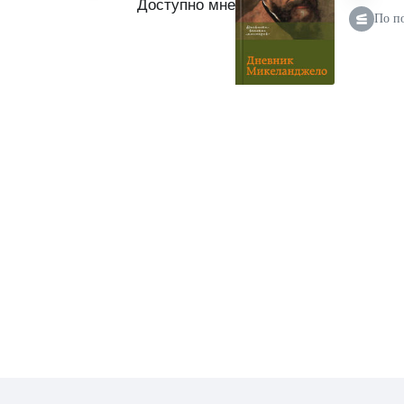
Доступно мне
По п