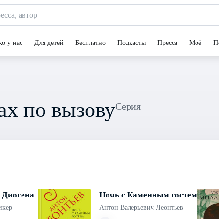
ко у нас
Для детей
Бесплатно
Подкасты
Пресса
Моё
П
ах по вызову
Серия
 Диогена
Ночь с Каменным гостем
икер
Антон Валерьевич Леонтьев