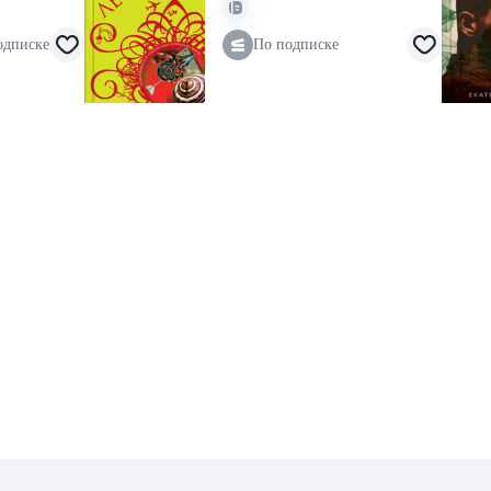
одписке
По подписке