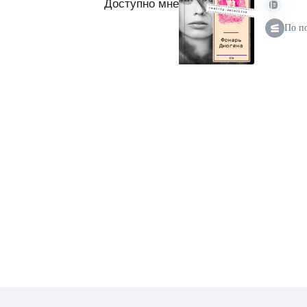
Доступно мне
По п