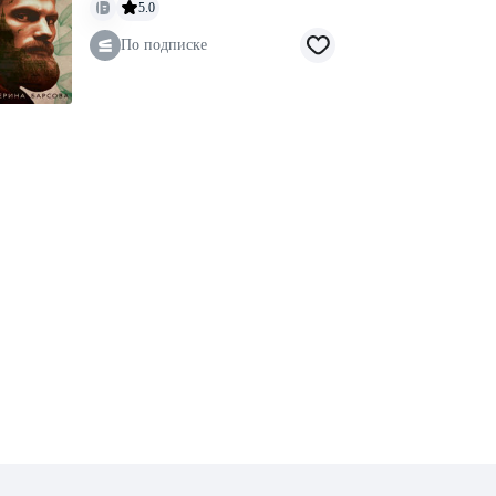
5.0
По подписке