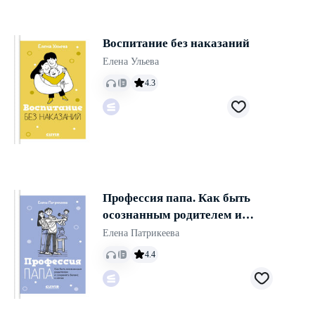
Воспитание без наказаний
Елена Ульева
4.3
Профессия папа. Как быть
осознанным родителем и
сохранять баланс в семье
Елена Патрикеева
4.4