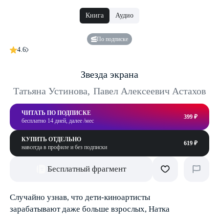
Книга
Аудио
По подписке
4.6
Звезда экрана
Татьяна Устинова
,
Павел Алексеевич Астахов
ЧИТАТЬ ПО ПОДПИСКЕ
399 ₽
бесплатно 14 дней, далее /мес
КУПИТЬ ОТДЕЛЬНО
619 ₽
навсегда в профиле и без подписки
Бесплатный фрагмент
Случайно узнав, что дети-киноартисты
зарабатывают даже больше взрослых, Натка