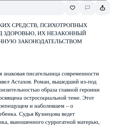
КИХ СРЕДСТВ, ПСИХОТРОПНЫХ
Д ЗДОРОВЬЮ, ИХ НЕЗАКОННЫЙ
ЕННУЮ ЗАКОНОДАТЕЛЬСТВОМ
я знаковая писательница современности
авел Астахов. Роман, вышедший из-под
ронзительностью образа главной героини
посвящена остросоциальной теме. Этот
трепещущем и наболевшем – о
бенка. Судья Кузнецова ведет
бенка, выношенного суррогатной матерью,