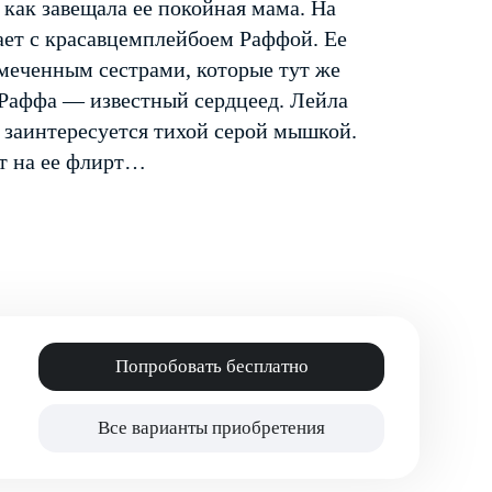
 как завещала ее покойная мама. На
ает с красавцем­плейбоем Раффой. Ее
амеченным сестрами, которые тут же
ь Раффа — известный сердцеед. Лейла
е заинтересуется тихой серой мышкой.
т на ее флирт…
Попробовать бесплатно
Все варианты приобретения