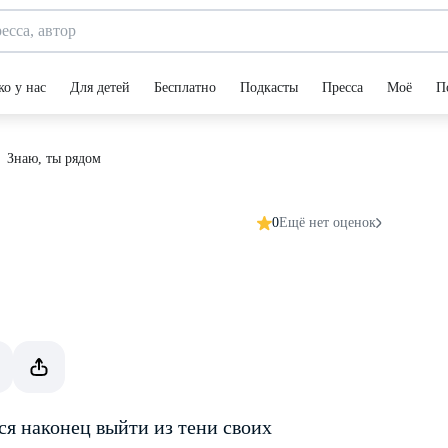
ко у нас
Для детей
Бесплатно
Подкасты
Пресса
Моё
П
Знаю, ты рядом
0
Ещё нет оценок
я наконец вый­ти из тени своих