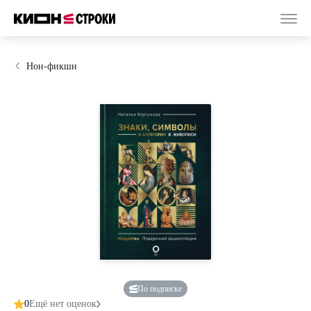
Нон-фикшн
По подписке
0
Ещё нет оценок