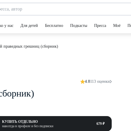
ко у нас
Для детей
Бесплатно
Подкасты
Пресса
Моё
П
й праведных грешниц (сборник)
4.8
113 оценки
сборник)
КУПИТЬ ОТДЕЛЬНО
679 ₽
навсегда в профиле и без подписки