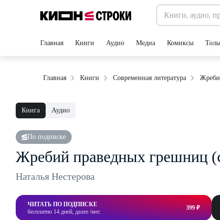
Главная
Книги
Аудио
Медиа
Комиксы
Толь
Жреби
Главная
Книги
Современная литература
Книга
Аудио
По подписке
Жребий праведных грешниц (
Наталья Нестерова
ЧИТАТЬ ПО ПОДПИСКЕ
399 ₽
бесплатно 14 дней, далее /мес