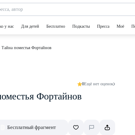
ко у нас
Для детей
Бесплатно
Подкасты
Пресса
Моё
П
и Тайна поместья Фортайнов
0
Ещё нет оценок
 поместья Фортайнов
Бесплатный фрагмент