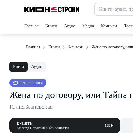
Главная
Книги
Аудио
Медиа
Комиксы
Толь
Жена по договору, ил
Главная
Книги
Фэнтези
Книга
Аудио
Платная книга
Жена по договору, или Тайна
Юлия Ханевская
КУПИТЬ
199 ₽
навсегда в профиле и без подписки